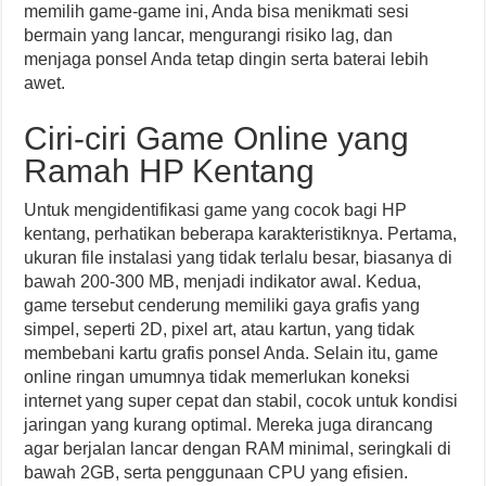
memilih game-game ini, Anda bisa menikmati sesi
bermain yang lancar, mengurangi risiko lag, dan
menjaga ponsel Anda tetap dingin serta baterai lebih
awet.
Ciri-ciri Game Online yang
Ramah HP Kentang
Untuk mengidentifikasi game yang cocok bagi HP
kentang, perhatikan beberapa karakteristiknya. Pertama,
ukuran file instalasi yang tidak terlalu besar, biasanya di
bawah 200-300 MB, menjadi indikator awal. Kedua,
game tersebut cenderung memiliki gaya grafis yang
simpel, seperti 2D, pixel art, atau kartun, yang tidak
membebani kartu grafis ponsel Anda. Selain itu, game
online ringan umumnya tidak memerlukan koneksi
internet yang super cepat dan stabil, cocok untuk kondisi
jaringan yang kurang optimal. Mereka juga dirancang
agar berjalan lancar dengan RAM minimal, seringkali di
bawah 2GB, serta penggunaan CPU yang efisien.