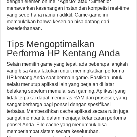
dengan elemen online, *Agar.io* atau *Slither.io*
menawarkan kesenangan instan dan kompetisi real-time
yang sederhana namun adiktif. Game-game ini
membuktikan bahwa keseruan bisa datang dari
kesederhanaan.
Tips Mengoptimalkan
Performa HP Kentang Anda
Selain memilih game yang tepat, ada beberapa langkah
yang bisa Anda lakukan untuk meningkatkan performa
HP kentang Anda saat bermain game. Pastikan untuk
selalu menutup aplikasi lain yang berjalan di latar
belakang sebelum memulai sesi gaming. Aplikasi yang
tidak terpakai dapat menguras RAM dan prosesor, yang
sangat berharga bagi ponsel dengan spesifikasi
terbatas. Membersihkan cache aplikasi secara rutin juga
sangat membantu dalam menjaga kelancaran performa
ponsel Anda. File cache yang menumpuk bisa
memperlambat sistem secara keseluruhan.