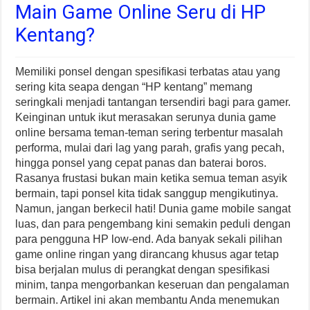
Main Game Online Seru di HP
Kentang?
Memiliki ponsel dengan spesifikasi terbatas atau yang
sering kita seapa dengan “HP kentang” memang
seringkali menjadi tantangan tersendiri bagi para gamer.
Keinginan untuk ikut merasakan serunya dunia game
online bersama teman-teman sering terbentur masalah
performa, mulai dari lag yang parah, grafis yang pecah,
hingga ponsel yang cepat panas dan baterai boros.
Rasanya frustasi bukan main ketika semua teman asyik
bermain, tapi ponsel kita tidak sanggup mengikutinya.
Namun, jangan berkecil hati! Dunia game mobile sangat
luas, dan para pengembang kini semakin peduli dengan
para pengguna HP low-end. Ada banyak sekali pilihan
game online ringan yang dirancang khusus agar tetap
bisa berjalan mulus di perangkat dengan spesifikasi
minim, tanpa mengorbankan keseruan dan pengalaman
bermain. Artikel ini akan membantu Anda menemukan