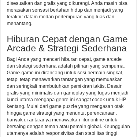
disesuaikan dan grafis yang dikurangi. Anda masih bisa
merasakan sensasi bertahan hidup dan menjadi yang
terakhir dalam medan pertempuran yang luas dan
menantang.
Hiburan Cepat dengan Game
Arcade & Strategi Sederhana
Bagi Anda yang mencari hiburan cepat, game arcade
dan strategi sederhana adalah pilihan yang sempurna.
Game-game ini dirancang untuk sesi bermain singkat,
tetapi tetap menawarkan tantangan yang memuaskan
dan seringkali membutuhkan pemikiran taktis. Desain
grafis yang minimalis dan gameplay yang lugas menjadi
kunci utama mengapa genre ini sangat cocok untuk HP
kentang. Mulai dari game puzzle yang mengasah otak
hingga game strategi yang menuntut perencanaan,
banyak di antaranya menawarkan fitur online untuk
bersaing dengan teman atau pemain global. Keunggulan
utamanya adalah responsivitas dan stabilitas tinggi,