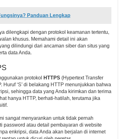
& Fungsinya? Panduan Lengkap
a dilengkapi dengan protokol keamanan tertentu,
walan khusus. Memahami detail ini akan
g dilindungi dari ancaman siber dan situs yang
rta data Anda.
PS
nggunakan protokol
HTTPS
(Hypertext Transfer
P. Huruf ‘S’ di belakang HTTP menunjukkan bahwa
ripsi, sehingga data yang Anda kirimkan dan terima
at hanya HTTP, berhati-hatilah, terutama jika
tif.
ami sangat menyarankan untuk tidak pernah
i password atau detail pembayaran di website
 enkripsi, data Anda akan berjalan di internet
rentan untuk dicuri oleh peretas.