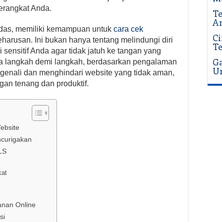
erangkat Anda.
Te
A
rdas, memiliki kemampuan untuk
cara cek
Ci
arusan. Ini bukan hanya tentang melindungi diri
Te
i sensitif Anda agar tidak jatuh ke tangan yang
Ga
da langkah demi langkah, berdasarkan pengalaman
U
ngenali dan menghindari website yang tidak aman,
gan tenang dan produktif.
ebsite
curigakan
LS
kat
nan Online
si