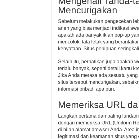
Mengenali Tanda-t
Mencurigakan
Sebelum melakukan pengecekan lebih
aneh yang bisa menjadi indikasi aw
apakah ada banyak iklan pop-up ya
mencolok, tata letak yang berantaka
kenyataan. Situs penipuan seringkal
Selain itu, perhatikan juga apakah w
terlalu banyak, seperti detail kartu k
Jika Anda merasa ada sesuatu yang 
situs tersebut mencurigakan, sebaik
informasi pribadi apa pun.
Memeriksa URL dan
Langkah pertama dan paling fundam
dengan memeriksa URL (Uniform Reso
di bilah alamat browser Anda. Area 
legitimasi dan keamanan situs yang 