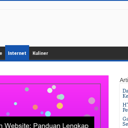
e
Internet
Kuliner
Art
D
Ke
H
Pe
Ga
Se