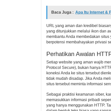
Baca Juga :
Apa Itu Internet 
URL yang aman dan kredibel biasany
yang ditunjukkan melalui ikon dan a
membantu Anda membedakan situs yan
berpotensi membahayakan privasi se
Perhatikan Awalan HTT
Setiap website yang aman wajib me
Protocol Secure), bukan hanya HTT
koneksi Anda ke situs tersebut dienk
tidak mudah disadap. Jika Anda melih
situs tersebut meminta informasi sensi
Sebagai praktisi keamanan siber, k
memasukkan informasi pribadi sepert
yang hanya menggunakan HTTP. Tanpa
dalam bentuk teks biasa yang sangat 