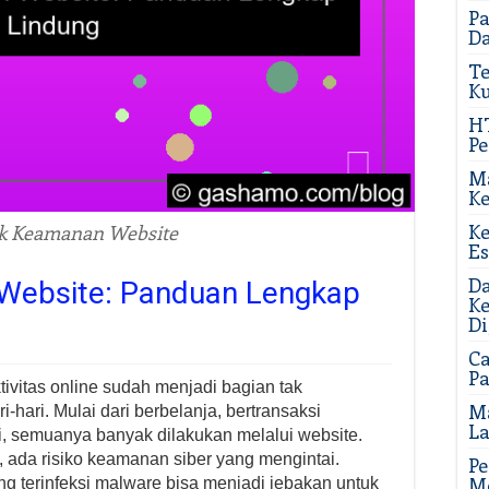
P
Da
Te
Ku
H
Pe
Ma
K
Ke
k Keamanan Website
Es
D
Website: Panduan Lengkap
Ke
Di
Ca
P
aktivitas online sudah menjadi bagian tak
Ma
i-hari. Mulai dari berbelanja, bertransaksi
La
i, semuanya banyak dilakukan melalui website.
 ada risiko keamanan siber yang mengintai.
Pe
Me
ang terinfeksi malware bisa menjadi jebakan untuk